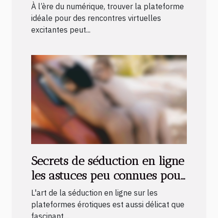
rencontres virtuelles
À l’ère du numérique, trouver la plateforme
excitantes ?
idéale pour des rencontres virtuelles
excitantes peut...
Secrets de séduction en ligne
les astuces peu connues pour
captiver sur les plateformes
L'art de la séduction en ligne sur les
érotiques
plateformes érotiques est aussi délicat que
fascinant....